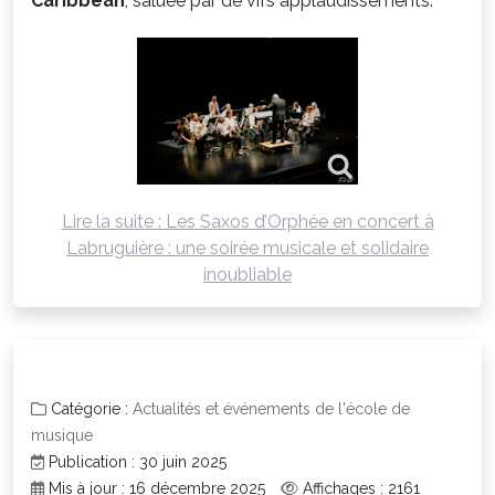
Caribbean
, saluée par de vifs applaudissements.
Lire la suite : Les Saxos d’Orphée en concert à
Labruguière : une soirée musicale et solidaire
inoubliable
Catégorie :
Actualités et événements de l'école de
musique
Publication : 30 juin 2025
Mis à jour : 16 décembre 2025
Affichages : 2161