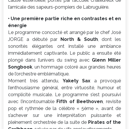
cause essentielle, portés par l’accueil chaleureux de
l’amicale des sapeurs-pompiers de Labruguière.
• Une première partie riche en contrastes et en
énergie
Le programme concocté et arrangé par le chef José
JORGE a débuté par
North & South
, dont les
sonorités élégantes ont installé une ambiance
immédiatement captivante. Le public a ensuite été
plongé dans l’univers du swing avec
Glenn Miller
Songbook
, un hommage coloré aux grandes heures
de l’orchestre emblématique.
Moment très attendu,
Yakety Sax
a provoqué
l’enthousiasme général, entre virtuosité, humour et
complicité musicale. Le programme s’est poursuivi
avec l’incontournable
Fifth of Beethoven
, revisite
pop et rythmée de la célèbre « 5ème », avant de
s’achever sur une interprétation puissante et
pleinement orchestrée de la suite de
Pirates of the