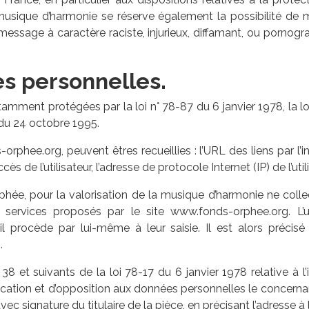
musique d’harmonie se réserve également la possibilité de m
essage à caractère raciste, injurieux, diffamant, ou pornograp
es personnelles.
mment protégées par la loi n° 78-87 du 6 janvier 1978, la loi
du 24 octobre 1995.
-orphee.org, peuvent êtres recueillies : l’URL des liens par l’
 de l’utilisateur, l’adresse de protocole Internet (IP) de l’utili
hée, pour la valorisation de la musique d’harmonie ne collec
s services proposés par le site www.fonds-orphee.org. L’u
procède par lui-même à leur saisie. Il est alors précisé 
.
 et suivants de la loi 78-17 du 6 janvier 1978 relative à l’in
tification et d’opposition aux données personnelles le concern
ec signature du titulaire de la pièce, en précisant l’adresse à