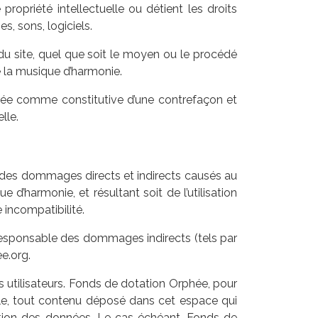
ropriété intellectuelle ou détient les droits
s, sons, logiciels.
du site, quel que soit le moyen ou le procédé
de la musique d’harmonie.
érée comme constitutive d’une contrefaçon et
lle.
 des dommages directs et indirects causés au
e d’harmonie, et résultant soit de l’utilisation
 incompatibilité.
responsable des dommages indirects (tels par
e.org.
s utilisateurs. Fonds de dotation Orphée, pour
ble, tout contenu déposé dans cet espace qui
tection des données. Le cas échéant, Fonds de