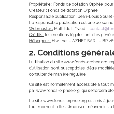
Propriétaire :
Fonds de dotation Orphée, pour 
Créateur :
Fonds de dotation Orphée
Responsable publication :
Jean-Louis Soulet
Le responsable publication est une personne
Webmaster :
Mathilde Liffraud –
contact@fon
Crédits :
les mentions légales ont étés génér
Hébergeur :
Hiwit.net – AZNET SARL – BP 26
2. Conditions générale
L’utilisation du site www.fonds-orphee.org imp
d’utilisation sont susceptibles d’être modi
consulter de manière régulière.
Ce site est normalement accessible à tout mo
par www.fonds-orphee.org, qui s’efforcera alo
Le site www.fonds-orphee.org est mis à jour
tout moment : elles s’imposent néanmoins à l’ut