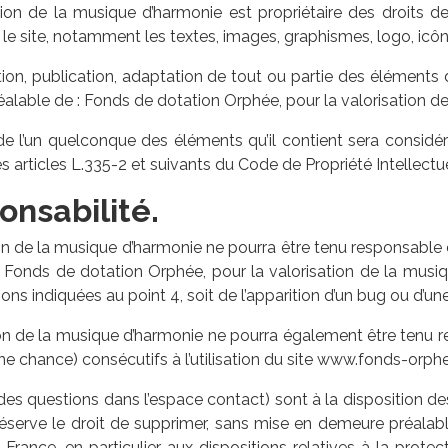
on de la musique d’harmonie est propriétaire des droits de p
le site, notamment les textes, images, graphismes, logo, icône
tion, publication, adaptation de tout ou partie des éléments 
e préalable de : Fonds de dotation Orphée, pour la valorisation 
 de l’un quelconque des éléments qu’il contient sera consid
articles L.335-2 et suivants du Code de Propriété Intellectue
onsabilité.
ion de la musique d’harmonie ne pourra être tenu responsable
ite Fonds de dotation Orphée, pour la valorisation de la musiqu
ns indiquées au point 4, soit de l’apparition d’un bug ou d’une
ion de la musique d’harmonie ne pourra également être tenu 
e chance) consécutifs à l’utilisation du site www.fonds-orphe
 des questions dans l’espace contact) sont à la disposition de
 réserve le droit de supprimer, sans mise en demeure préala
en France, en particulier aux dispositions relatives à la pro