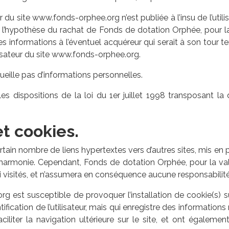
r du site www.fonds-orphee.org n’est publiée à l’insu de l’uti
e l’hypothèse du rachat de Fonds de dotation Orphée, pour la
tes informations à l’éventuel acquéreur qui serait à son tour
lisateur du site www.fonds-orphee.org.
ecueille pas d’informations personnelles.
 dispositions de la loi du 1er juillet 1998 transposant la 
et cookies.
ain nombre de liens hypertextes vers d’autres sites, mis en 
’harmonie. Cependant, Fonds de dotation Orphée, pour la val
nsi visités, et n’assumera en conséquence aucune responsabilité
 est susceptible de provoquer l’installation de cookie(s) sur 
ntification de l’utilisateur, mais qui enregistre des information
aciliter la navigation ultérieure sur le site, et ont égalem