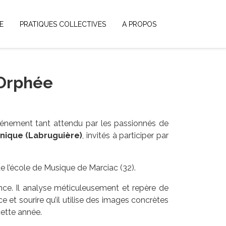
E
PRATIQUES COLLECTIVES
A PROPOS
 Orphée
événement tant attendu par les passionnés de
nique (Labruguière)
, invités à participer par
de l’école de Musique de Marciac (32).
nce. Il analyse méticuleusement et repère de
ce et sourire qu’il utilise des images concrètes
cette année.